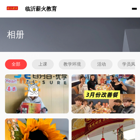
临沂薪火教育
相册
PHOTO ALBUM
全部
上课
教学环境
活动
学员风采