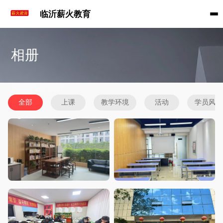
临沂薪火教育
相册
PHOTO ALBUM
全部
上课
教学环境
活动
学员风采