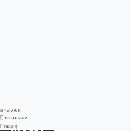
临沂薪火教育

19954482972

扫码拨号