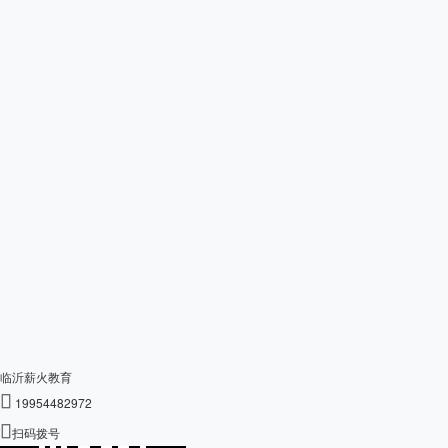
临沂薪火教育

19954482972

扫码拨号