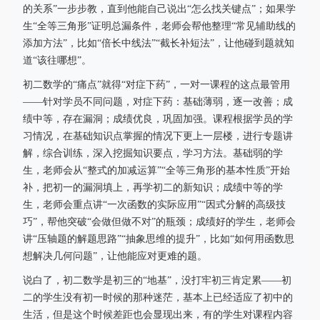
的关系”一步步教，直到他能自己说出“怎么找关键点”；如果学
生“全等三角形”证明总漏条件，老师会帮他整理“常见辅助线的
添加方法”，比如“倍长中线法”“截长补短法”，让他碰到题就知
道“该往哪想”。
初二数学的“痛点”就得“对症下药”，一对一课程的这点最管用
——针对学员不同问题，对症下药：基础薄弱，逐一改善；成
绩中等，存在漏洞；成绩优良，巩固加强。课程根据学员的学
习情况，在基础知识点掌握的情况下更上一层楼，进行专题讲
解，综合训练，深入挖掘知识要点，学习方法。基础弱的学
生，老师会从“整式的加减运算”“全等三角形的基本性质”开始
补，把初一的漏洞填上，再学初二的新知识；成绩中等的学
生，老师会重点讲“一次函数的实际应用”“因式分解的高级技
巧”，帮他突破“会做但做不对”的瓶颈；成绩好的学生，老师会
讲“压轴题的解题思路”“抽象思维的提升”，比如“如何用函数思
想解决几何问题”，让他能应对更难的题。
说白了，初二数学是初三的“地基”，没打牢初三肯定累——初
二的学生没有初一时候的那种迷茫，基本上已经适应了初中的
生活，但是这个时候差距也会显现出来，有的学生对课程内容