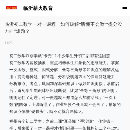
临沂薪火教育
临沂初二数学一对一课程：如何破解“听懂不会做”“提分没
方向”难题？
11/28
初二数学咋刚学就“卡壳”？不少学生升初二后都有这困惑——
初二数学内容较抽象，重点培养学生抽象化的思维能力。掌握
一次函数、整式、因式分解、全等三角形等知识点的理解及运
用；提高选择题、简答题、分析说明题方面的快速答题能力；
分析难点、考点，巩固加深基础知识；做好知识衔接，承前启
后，避免学生知识脉络出现断裂。比如“全等三角形”的证明，
明明记住了定理，可一做题就不知道怎么加辅助线；“一次函
数”的图像，上课听懂了，作业里换个变量就不会画了，抽象的
知识点像块“硬骨头”，啃不动就容易掉队。
福州有个初二学生，之前上课“耳朵懂了手没懂”，作业错一
半，后来报了一对一课程才找到问题——某机构初二全科1对1