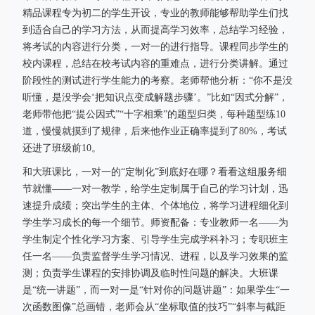
精品课程专为初二的学生开设，专业的教师能够帮助学生们找
到适合自己的学习方法，从而提高学习效率，总结学习经验，
将考试的内容进行分类，一对一的进行指导。课程同步学生的
校内课程，总结在校考试内容的重难点，进行分类讲解。通过
阶段性的测试进行学生能力的考察。老师帮他分析：“你不是没
听懂，是没学会‘把知识点变成解题步骤’。”比如“因式分解”，
老师带他把“提公因式”“十字相乘”的题型归类，每种题型练10
道，慢慢就摸到了规律，后来他作业正确率提到了80%，考试
还进了班级前10。
和大班课比，一对一的“定制化”到底好在哪？看看这组服务细
节就懂——一对一教学，给学生定制属于自己的学习计划，迅
速提升成绩；突出学生的主体、个体地位，将学习进程细化到
学生学习成长的每一个细节。师资配备：专业教师一名——为
学生制定个性化学习方案、引导学生完成学科补习；专职班主
任一名——负责监督学生学习情况、进程，以及学习效果的监
测；负责学生课程的安排协调及临时性问题的解决。大班课
是“统一讲题”，而一对一是“针对你的问题讲题”：如果学生“一
次函数图像”总画错，老师会从“坐标取值的技巧”“斜率与截距