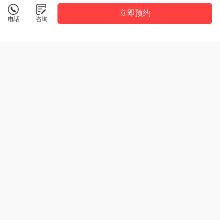
立即预约
电话
咨询
临沂薪火教育
详情
薪火教育，点亮每个学生的独特光芒
咨询电话：
19954482972
点击拨打
校区地址：
广州路鲁商中心A2座
共4所校区
版权所有：薪火教育
隐私政策
技术支持：
知效
JoySift
鲁ICP备2024094853号