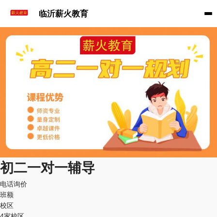
临沂薪火教育
初二一对一辅导
电话询价
班额
校区
4家校区