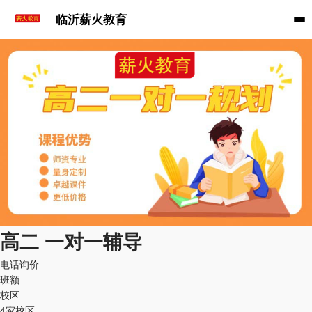
临沂薪火教育
高二 一对一辅导
电话询价
班额
校区
4家校区