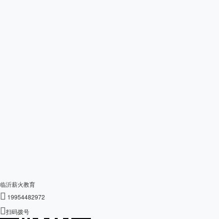
临沂薪火教育

19954482972

扫码拨号