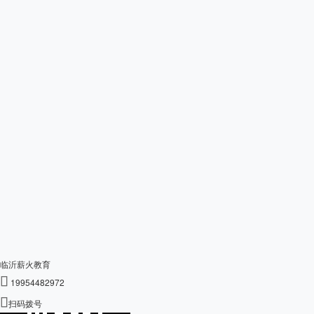
临沂薪火教育

19954482972

扫码拨号