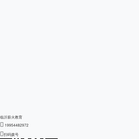
临沂薪火教育

19954482972

扫码拨号