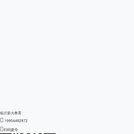
临沂薪火教育

19954482972

扫码拨号