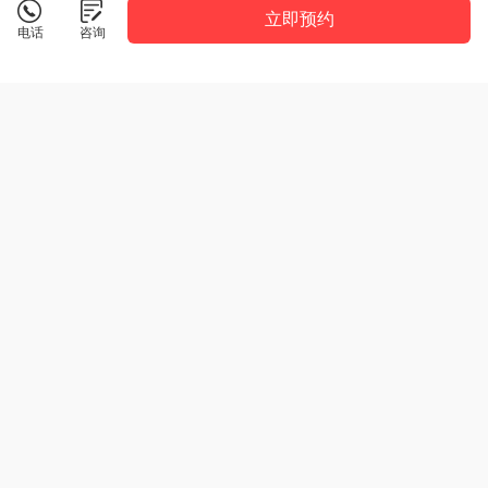
立即预约
电话
咨询
临沂薪火教育
详情
薪火教育，点亮每个学生的独特光芒
咨询电话：
19954482972
点击拨打
校区地址：
广州路鲁商中心A2座
共4所校区
版权所有：薪火教育
隐私政策
技术支持：
知效
JoySift
鲁ICP备2024094853号